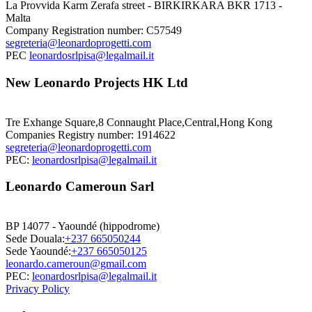
La Provvida Karm Zerafa street - BIRKIRKARA BKR 1713 -
Malta
Company Registration number: C57549
segreteria@leonardoprogetti.com
PEC
leonardosrlpisa@legalmail.it
New Leonardo Projects HK Ltd
Tre Exhange Square,8 Connaught Place,Central,Hong Kong
Companies Registry number: 1914622
segreteria@leonardoprogetti.com
PEC:
leonardosrlpisa@legalmail.it
Leonardo Cameroun Sarl
BP 14077 - Yaoundé (hippodrome)
Sede Douala:
+237 665050244
Sede Yaoundé:
+237 665050125
leonardo.cameroun@gmail.com
PEC:
leonardosrlpisa@legalmail.it
Privacy Policy