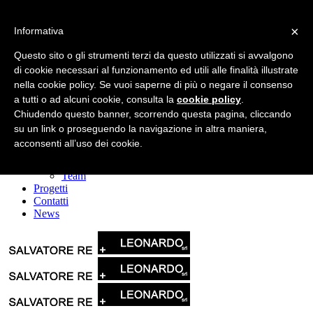
×
Informativa
Questo sito o gli strumenti terzi da questo utilizzati si avvalgono
di cookie necessari al funzionamento ed utili alle finalità illustrate
nella cookie policy. Se vuoi saperne di più o negare il consenso
a tutti o ad alcuni cookie, consulta la
cookie policy
.
Home
La società
Chiudendo questo banner, scorrendo questa pagina, cliccando
Leonardo srl
su un link o proseguendo la navigazione in altra maniera,
Il Gruppo
acconsenti all’uso dei cookie.
Servizi
Mission & Vision
Team
Progetti
Contatti
News