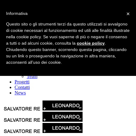
×
Informativa
Questo sito o gli strumenti terzi da questo utilizzati si avvalgono
di cookie necessari al funzionamento ed utili alle finalità illustrate
nella cookie policy. Se vuoi saperne di più o negare il consenso
a tutti o ad alcuni cookie, consulta la
cookie policy
.
Home
La società
Chiudendo questo banner, scorrendo questa pagina, cliccando
Leonardo srl
su un link o proseguendo la navigazione in altra maniera,
Il Gruppo
acconsenti all’uso dei cookie.
Servizi
Mission & Vision
Team
Progetti
Contatti
News