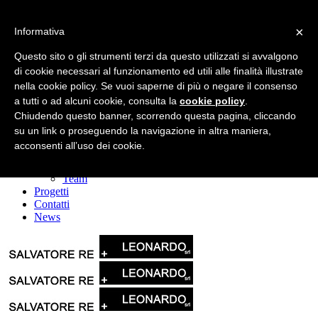
×
Informativa
Questo sito o gli strumenti terzi da questo utilizzati si avvalgono
di cookie necessari al funzionamento ed utili alle finalità illustrate
nella cookie policy. Se vuoi saperne di più o negare il consenso
a tutti o ad alcuni cookie, consulta la
cookie policy
.
Home
La società
Chiudendo questo banner, scorrendo questa pagina, cliccando
Leonardo srl
su un link o proseguendo la navigazione in altra maniera,
Il Gruppo
acconsenti all’uso dei cookie.
Servizi
Mission & Vision
Team
Progetti
Contatti
News