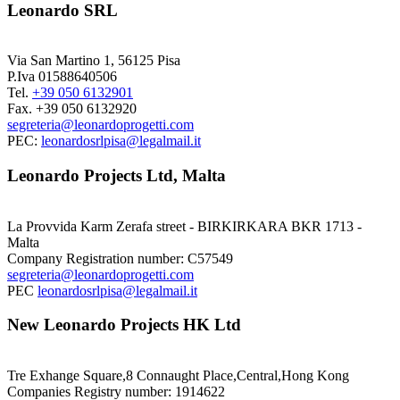
Leonardo SRL
Via San Martino 1, 56125 Pisa
P.Iva 01588640506
Tel.
+39 050 6132901
Fax. +39 050 6132920
segreteria@leonardoprogetti.com
PEC:
leonardosrlpisa@legalmail.it
Leonardo Projects Ltd, Malta
La Provvida Karm Zerafa street - BIRKIRKARA BKR 1713 -
Malta
Company Registration number: C57549
segreteria@leonardoprogetti.com
PEC
leonardosrlpisa@legalmail.it
New Leonardo Projects HK Ltd
Tre Exhange Square,8 Connaught Place,Central,Hong Kong
Companies Registry number: 1914622