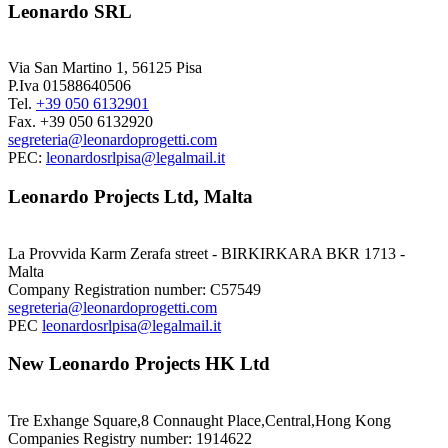
Leonardo SRL
Via San Martino 1, 56125 Pisa
P.Iva 01588640506
Tel.
+39 050 6132901
Fax. +39 050 6132920
segreteria@leonardoprogetti.com
PEC:
leonardosrlpisa@legalmail.it
Leonardo Projects Ltd, Malta
La Provvida Karm Zerafa street - BIRKIRKARA BKR 1713 -
Malta
Company Registration number: C57549
segreteria@leonardoprogetti.com
PEC
leonardosrlpisa@legalmail.it
New Leonardo Projects HK Ltd
Tre Exhange Square,8 Connaught Place,Central,Hong Kong
Companies Registry number: 1914622