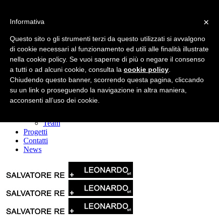
×
Informativa
Questo sito o gli strumenti terzi da questo utilizzati si avvalgono
di cookie necessari al funzionamento ed utili alle finalità illustrate
nella cookie policy. Se vuoi saperne di più o negare il consenso
a tutti o ad alcuni cookie, consulta la
cookie policy
.
Home
La società
Chiudendo questo banner, scorrendo questa pagina, cliccando
Leonardo srl
su un link o proseguendo la navigazione in altra maniera,
Il Gruppo
acconsenti all’uso dei cookie.
Servizi
Mission & Vision
Team
Progetti
Contatti
News