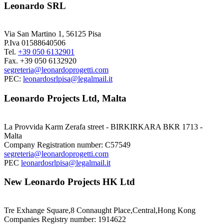
Leonardo SRL
Via San Martino 1, 56125 Pisa
P.Iva 01588640506
Tel.
+39 050 6132901
Fax. +39 050 6132920
segreteria@leonardoprogetti.com
PEC:
leonardosrlpisa@legalmail.it
Leonardo Projects Ltd, Malta
La Provvida Karm Zerafa street - BIRKIRKARA BKR 1713 -
Malta
Company Registration number: C57549
segreteria@leonardoprogetti.com
PEC
leonardosrlpisa@legalmail.it
New Leonardo Projects HK Ltd
Tre Exhange Square,8 Connaught Place,Central,Hong Kong
Companies Registry number: 1914622