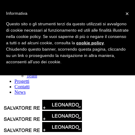
×
Informativa
Questo sito o gli strumenti terzi da questo utilizzati si avvalgono
di cookie necessari al funzionamento ed utili alle finalità illustrate
nella cookie policy. Se vuoi saperne di più o negare il consenso
a tutti o ad alcuni cookie, consulta la
cookie policy
.
Home
La società
Chiudendo questo banner, scorrendo questa pagina, cliccando
Leonardo srl
su un link o proseguendo la navigazione in altra maniera,
Il Gruppo
acconsenti all’uso dei cookie.
Servizi
Mission & Vision
Team
Progetti
Contatti
News