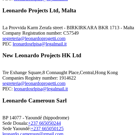
Leonardo Projects Ltd, Malta
La Provvida Karm Zerafa street - BIRKIRKARA BKR 1713 - Malta
Company Registration number: C57549
segreteria@leonardoprogetti.com
PEC
leonardosrlpisa@legalmail.it
New Leonardo Projects HK Ltd
Tre Exhange Square,8 Connaught Place,Central,Hong Kong
Companies Registry number: 1914622
segreteria@leonardoprogetti.com
PEC:
leonardosrlpisa@legalmail.it
Leonardo Cameroun Sarl
BP 14077 - Yaoundé (hippodrome)
Sede Douala:
+237 665050244
Sede Yaoundé:
+237 665050125
leonardo.cameroun@gmail.com