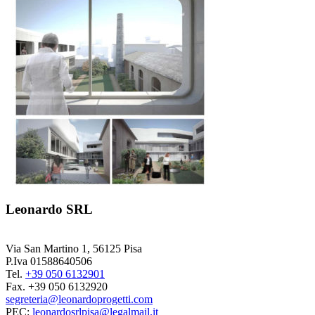
Leonardo SRL
Via San Martino 1, 56125 Pisa
P.Iva 01588640506
Tel.
+39 050 6132901
Fax. +39 050 6132920
segreteria@leonardoprogetti.com
PEC:
leonardosrlpisa@legalmail.it