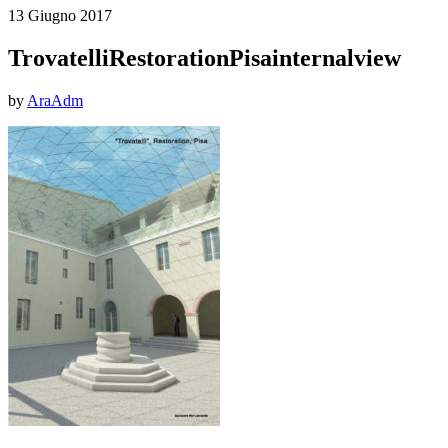
13 Giugno 2017
TrovatelliRestorationPisainternalview
by
AraAdm