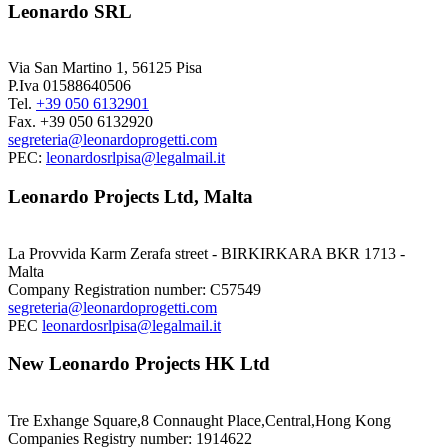
Leonardo SRL
Via San Martino 1, 56125 Pisa
P.Iva 01588640506
Tel.
+39 050 6132901
Fax. +39 050 6132920
segreteria@leonardoprogetti.com
PEC:
leonardosrlpisa@legalmail.it
Leonardo Projects Ltd, Malta
La Provvida Karm Zerafa street - BIRKIRKARA BKR 1713 -
Malta
Company Registration number: C57549
segreteria@leonardoprogetti.com
PEC
leonardosrlpisa@legalmail.it
New Leonardo Projects HK Ltd
Tre Exhange Square,8 Connaught Place,Central,Hong Kong
Companies Registry number: 1914622