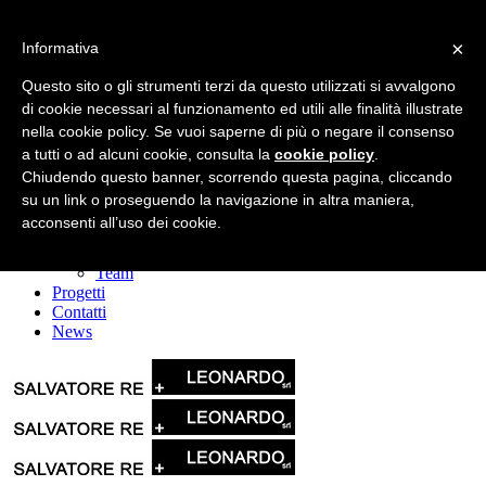
×
Informativa
Questo sito o gli strumenti terzi da questo utilizzati si avvalgono
di cookie necessari al funzionamento ed utili alle finalità illustrate
nella cookie policy. Se vuoi saperne di più o negare il consenso
a tutti o ad alcuni cookie, consulta la
cookie policy
.
Home
La società
Chiudendo questo banner, scorrendo questa pagina, cliccando
Leonardo srl
su un link o proseguendo la navigazione in altra maniera,
Il Gruppo
acconsenti all’uso dei cookie.
Servizi
Mission & Vision
Team
Progetti
Contatti
News